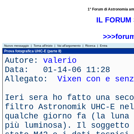
1° Forum di Astronomia amator
IL FORUM 
>>>forum
Nuovo messaggio
|
Torna all'inizio
|
Vai all'argomento
|
Ricerca
|
Entra
Prova fotografica UHC-E (parte II)
Autore:
valerio
Data: 01-14-06 11:28
Allegato:
Vixen con e senz
Ieri sera ho fatto una seco
filtro Astronomik UHC-E nel
qualche giorno fa (la luna 
più luminosa). Il soggetto 